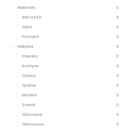
Materiály
0
BSH a KVH
0
Dýha
0
Prírodná
0
Nábytok
0
Interiéry
0
Kuchyne
0
Classic
0
Spálne
0
Modern
0
Scandi
0
Stolovanie
0
Glamorous
0