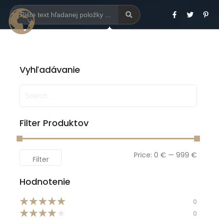
Vyhľadávanie
Filter Produktov
Price:
0 €
—
999 €
Filter
Hodnotenie
★
★
★
★
★
0
★
★
★
★
★
0