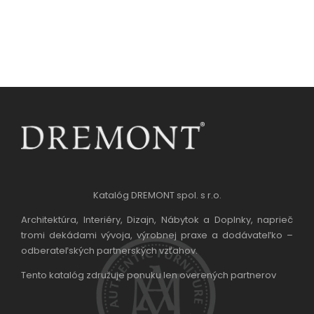
Katalóg DREMONT spol. s r.o.
Architektúra, Interiéry, Dizajn, Nábytok a Doplnky, naprieč
tromi dekádami vývoja, výrobnej praxe a dodávateľko –
odberateľských partnerských vzťahov.
Tento katalóg združuje ponuku len overených partnerov