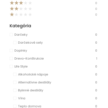
★
★
★
★
★
0
★
★
★
★
★
0
★
★
★
★
★
0
Kategória
Darčeky
0
Darčekové sety
0
Doplnky
0
Drevo-Konštrukcie
1
Life Style
0
Alkoholické nápoje
0
Alternatívne destiláty
0
Bylinné destiláty
0
Vína
0
Teplo domova
0