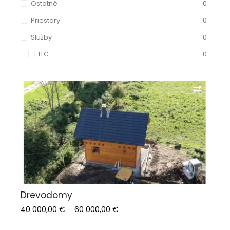
Ostatné
0
Priestory
0
Služby
0
ITC
0
View Products
Drevodomy
–
40 000,00
€
60 000,00
€