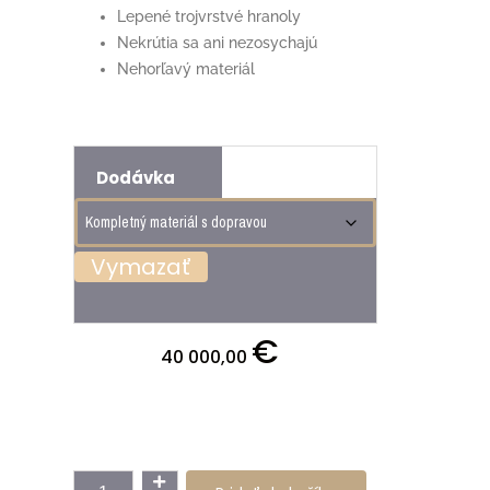
Lepené trojvrstvé hranoly
Nekrútia sa ani nezosychajú
Nehorľavý materiál
Dodávka
Vymazať
€
40 000,00