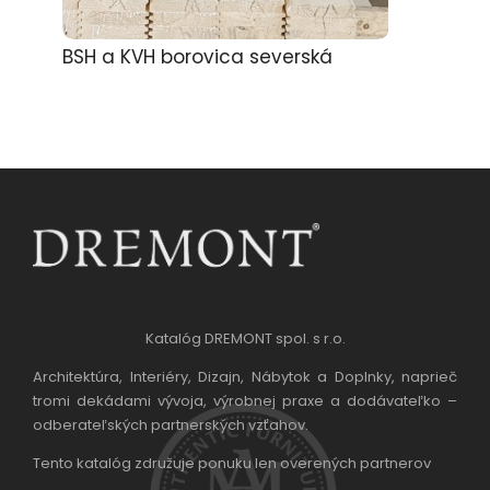
BSH a KVH borovica severská
Katalóg DREMONT spol. s r.o.
Architektúra, Interiéry, Dizajn, Nábytok a Doplnky, naprieč
tromi dekádami vývoja, výrobnej praxe a dodávateľko –
odberateľských partnerských vzťahov.
Tento katalóg združuje ponuku len overených partnerov