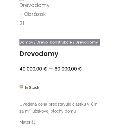
Domov
/
Drevo-Konštrukcie
/ Drevodomy
Drevodomy
–
40 000,00
€
60 000,00
€
In Stock
Uvedená cena predstavuje čiastku v €m
2
za m
, úžitkovej plochy domu.
Materiál: