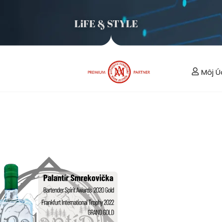
LiFE & STYLE
Môj Ú