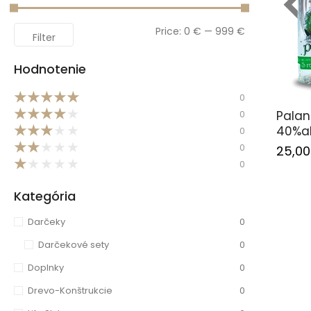
Price:
0 €
—
999 €
Filter
Hodnotenie
★
★
★
★
★
0
★
★
★
★
★
0
Palan
★
★
★
★
★
40%al
0
★
★
★
★
★
0
25,0
★
★
★
★
★
0
Kategória
Darčeky
0
Darčekové sety
0
Doplnky
0
Drevo-Konštrukcie
0