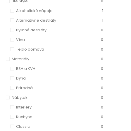
Life Style
0
Alkoholické nápoje
1
Alternatívne destiláty
1
Bylinné destiláty
0
Vína
0
Teplo domova
0
Materiály
0
BSH a KVH
0
Dýha
0
Prírodná
0
Nábytok
0
Interiéry
0
Kuchyne
0
Classic
0