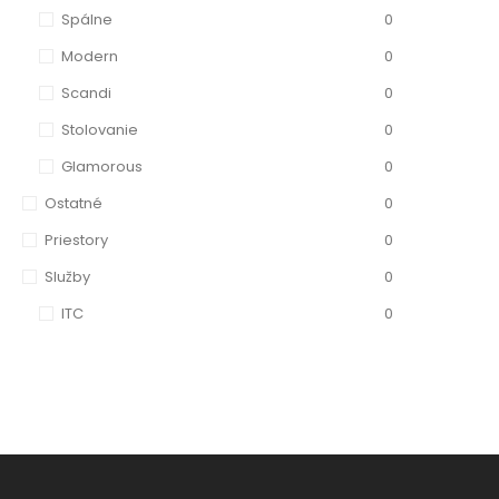
Spálne
0
Modern
0
Scandi
0
Stolovanie
0
Glamorous
0
Ostatné
0
Priestory
0
Služby
0
ITC
0