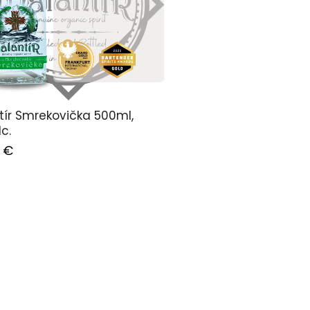
Kúpiť od výrobcu
tír Smrekovička 500ml,
c.
0
€