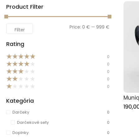
Product Filter
Price:
0 €
—
999 €
Filter
Rating
★
★
★
★
★
0
★
★
★
★
★
0
★
★
★
★
★
0
★
★
★
★
★
0
★
★
★
★
★
0
Muni
Kategória
190,0
Darčeky
0
Darčekové sety
0
Doplnky
0