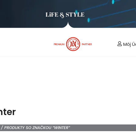
LiFE & STYLE
Môj Ú
nter
/ PRODUKTY SO ZNAČKOU “WINTER”