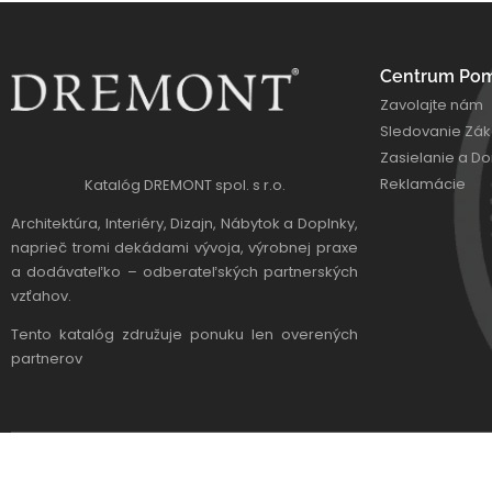
Centrum Po
Zavolajte nám
Sledovanie Zák
Zasielanie a D
Reklamácie
Katalóg DREMONT spol. s r.o.
Architektúra, Interiéry, Dizajn, Nábytok a Doplnky,
naprieč tromi dekádami vývoja, výrobnej praxe
a dodávateľko – odberateľských partnerských
vzťahov.
Tento katalóg združuje ponuku len overených
partnerov
DREMONT © 1992 – 2025 Created by DREMONT Design, Powered by P