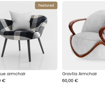
Featured
Add to Cart
Add to Car
que armchair
Gravtia Armchair
0
€
60,00
€