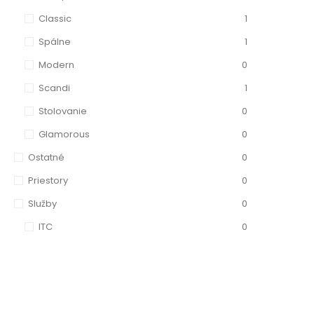
Classic
1
Spálne
1
Modern
0
Scandi
1
Stolovanie
0
Glamorous
0
Ostatné
0
Priestory
0
Služby
0
ITC
0