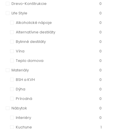
Drevo-Konštrukcie
0
Life Style
0
Alkoholické nápoje
0
Alternatívne destiláty
0
Bylinné destiláty
0
Vína
0
Teplo domova
0
Materiály
0
BSH a KVH
0
Dýha
0
Prírodná
0
Nábytok
0
Interiéry
0
Kuchyne
1