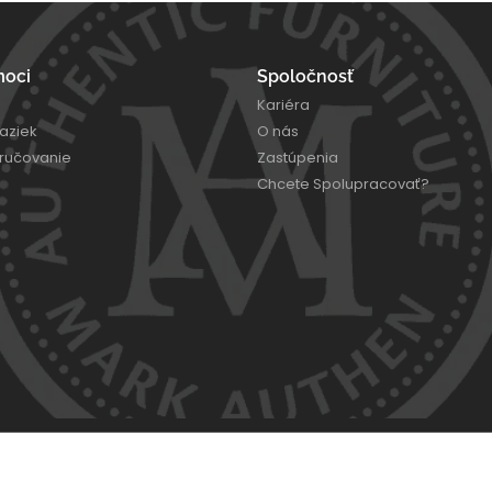
moci
Spoločnosť
Kariéra
aziek
O nás
oručovanie
Zastúpenia
Chcete Spolupracovať?
iaR ┬┬
2