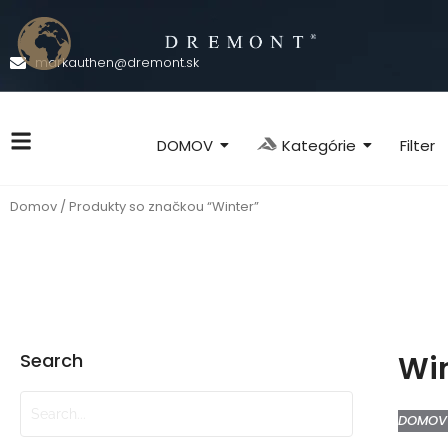
markauthen@dremont.sk
Kategórie
DOMOV
Filter
Domov
/ Produkty so značkou “Winter”
Search
Wi
DOMOV