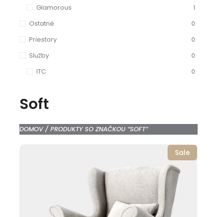
Glamorous
1
Ostatné
0
Priestory
0
Služby
0
ITC
0
Soft
DOMOV
/ PRODUKTY SO ZNAČKOU “SOFT”
Sale