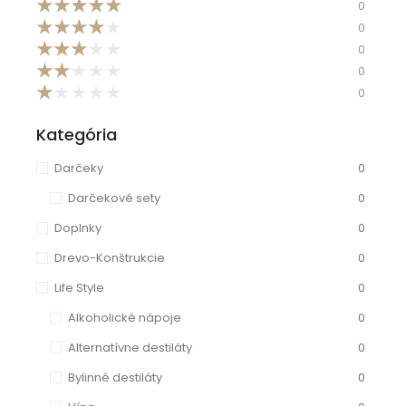
★
★
★
★
★
0
★
★
★
★
★
0
★
★
★
★
★
0
★
★
★
★
★
0
★
★
★
★
★
0
Kategória
Darčeky
0
Darčekové sety
0
Doplnky
0
Drevo-Konštrukcie
0
Life Style
0
Alkoholické nápoje
0
Alternatívne destiláty
0
Bylinné destiláty
0