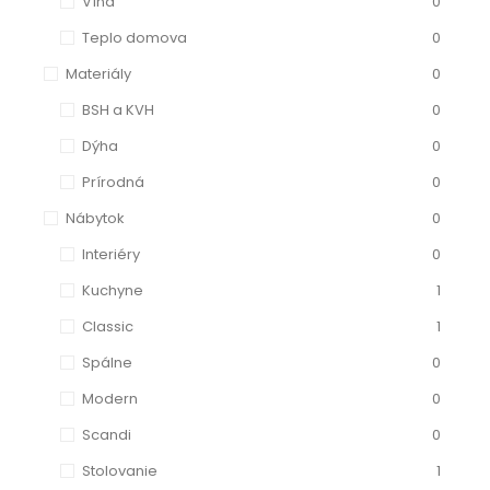
Vína
0
Teplo domova
0
Materiály
0
BSH a KVH
0
Dýha
0
Prírodná
0
Nábytok
0
Interiéry
0
Kuchyne
1
Classic
1
Spálne
0
Modern
0
Scandi
0
Stolovanie
1