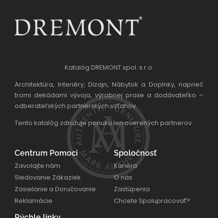
Katalóg DREMONT spol. s r.o.
Architektúra, Interiéry, Dizajn, Nábytok a Doplnky, naprieč
tromi dekádami vývoja, výrobnej praxe a dodávateľko –
odberateľských partnerských vzťahov.
Tento katalóg združuje ponuku len overených partnerov
Centrum Pomoci
Spoločnosť
Zavolajte nám
Kariéra
Sledovanie Zákaziek
O nás
Zasielanie a Doručovanie
Zastúpenia
Reklamácie
Chcete Spolupracovať?
Rýchle linky