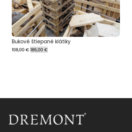
Bukové štiepané klátiky
198,00
€
186,00
€