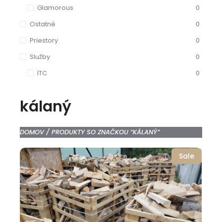
Glamorous
0
Ostatné
0
Priestory
0
Služby
0
ITC
0
kálaný
DOMOV
/ PRODUKTY SO ZNAČKOU “KÁLANÝ”
Sale
Add to Cart