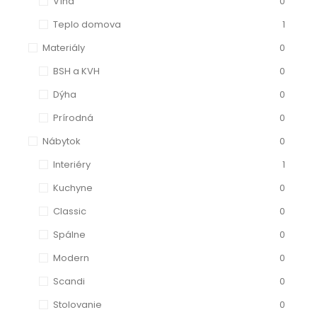
Vína
0
Teplo domova
1
Materiály
0
BSH a KVH
0
Dýha
0
Prírodná
0
Nábytok
0
Interiéry
1
Kuchyne
0
Classic
0
Spálne
0
Modern
0
Scandi
0
Stolovanie
0