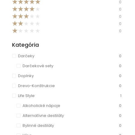
★
★
★
★
★
0
★
★
★
★
★
0
★
★
★
★
★
0
★
★
★
★
★
0
★
★
★
★
★
0
Kategória
Darčeky
0
Darčekové sety
0
Doplnky
0
Drevo-Konštrukcie
0
Life Style
1
Alkoholické nápoje
0
Alternatívne destiláty
0
Bylinné destiláty
0