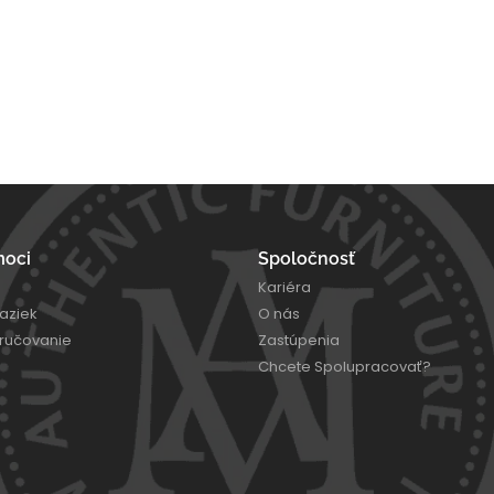
moci
Spoločnosť
Kariéra
aziek
O nás
oručovanie
Zastúpenia
Chcete Spolupracovať?