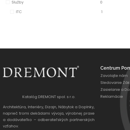
Služby
0
ITC
1
Centrum Po
Zavolajte nám
Sledovanie Zák
Zasielanie a D
Reklamácie
Katalóg DREMONT spol. s r.o.
Architektúra, Interiéry, Dizajn, Nábytok a Doplnky,
naprieč tromi dekádami vývoja, výrobnej praxe
a dodávateľko – odberateľských partnerských
vzťahov.