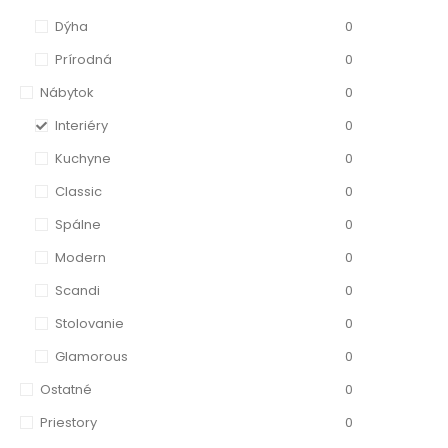
Dýha
0
Prírodná
0
Nábytok
0
Interiéry
0
Kuchyne
0
Classic
0
Spálne
0
Modern
0
Scandi
0
Stolovanie
0
Glamorous
0
Ostatné
0
Priestory
0