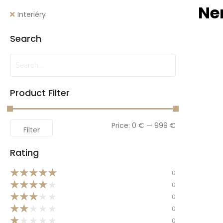
Ne
Interiéry
Search
Product Filter
Price:
0 €
—
999 €
Filter
Rating
★
★
★
★
★
0
★
★
★
★
★
0
★
★
★
★
★
0
★
★
★
★
★
0
★
★
★
★
★
0