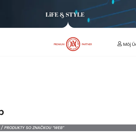
LiFE & STYLE
Môj Ú
b
/ PRODUKTY SO ZNAČKOU “WEB”