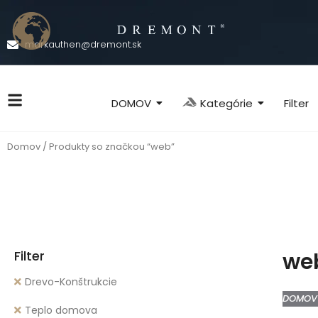
markauthen@dremont.sk
Kategórie
DOMOV
Filter
Domov
/ Produkty so značkou “web”
Filter
we
Drevo-Konštrukcie
DOMOV
Teplo domova