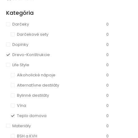
Kategória
Darčeky
0
Darčekové sety
0
Doplnky
0
Drevo-Konštrukcie
0
Life Style
0
Alkoholické nápoje
0
Alternatívne destiláty
0
Bylinné destiláty
0
Vína
0
Teplo domova
0
Materiály
0
BSH a KVH
0