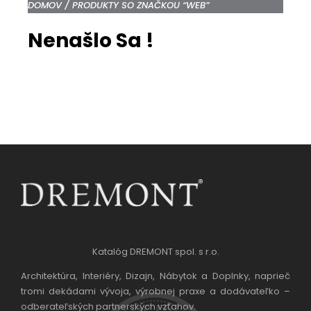
DOMOV
/ PRODUKTY SO ZNAČKOU “WEB”
Nenašlo Sa !
Katalóg DREMONT spol. s r.o.
Architektúra, Interiéry, Dizajn, Nábytok a Doplnky, naprieč
tromi dekádami vývoja, výrobnej praxe a dodávateľko –
odberateľských partnerských vzťahov.