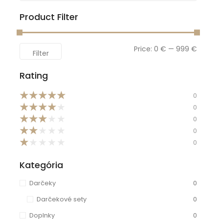
Product Filter
Price:
0 €
—
999 €
Filter
Rating
★
★
★
★
★
0
★
★
★
★
★
0
★
★
★
★
★
0
★
★
★
★
★
0
★
★
★
★
★
0
Kategória
Darčeky
0
Darčekové sety
0
Doplnky
0