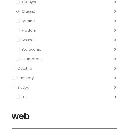
Kuchyne
0
Classic
0
Spálne
0
Modern
0
Scandi
0
Stolovanie
0
Glamorous
0
Ostatné
0
Priestory
0
Služby
0
ITC
1
web