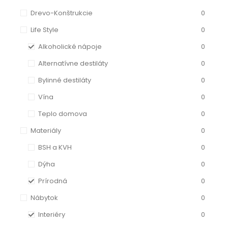
Drevo-Konštrukcie
0
Life Style
0
Alkoholické nápoje
0
Alternatívne destiláty
0
Bylinné destiláty
0
Vína
0
Teplo domova
0
Materiály
0
BSH a KVH
0
Dýha
0
Prírodná
0
Nábytok
0
Interiéry
0