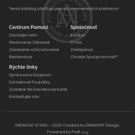
Tento katalóg združuje ponuku len overených partnerov
Centrum Pomoci
Spoločnosť
Zavolajte nám
Kariéra
Sledovanie Zákaziek
O nás
Zasielanie a Doručovanie
Zastúpenia
Reklamácie
Chcete Spolupracovať?
Rýchle linky
Sprievodca Dizajnom
Darčekové Poukážky
Zostatok Na Darčekovej Karte
Kontaktujte nás
DREMONT © 1992 – 2025 Created by DREMONT Design,
Powered by PiaR ┬┬
2