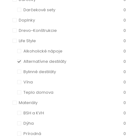
Darčekové sety
0
Doplnky
0
Drevo-Konštrukcie
0
Life Style
0
Alkoholické nápoje
0
Alternatívne destiláty
0
Bylinné destiláty
0
Vína
0
Teplo domova
0
Materiály
0
BSH a KVH
0
Dýha
0
Prírodná
0