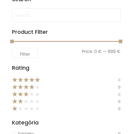
Product Filter
Price:
0 €
—
999 €
Filter
Rating
★
★
★
★
★
0
★
★
★
★
★
0
★
★
★
★
★
0
★
★
★
★
★
0
★
★
★
★
★
0
Kategória
Darčeky
0