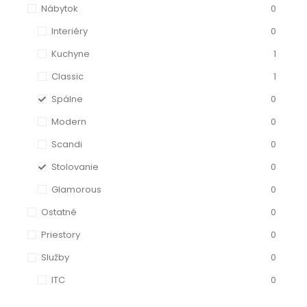
Nábytok
0
Interiéry
0
Kuchyne
1
Classic
1
Spálne
0
Modern
0
Scandi
0
Stolovanie
0
Glamorous
0
Ostatné
0
Priestory
0
Služby
0
ITC
0