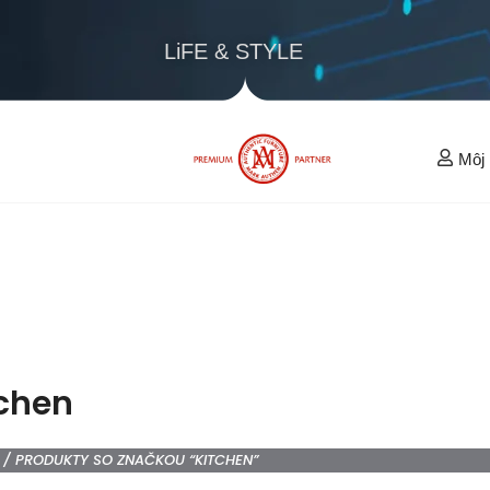
LiFE & STYLE
Môj
tchen
/ PRODUKTY SO ZNAČKOU “KITCHEN”