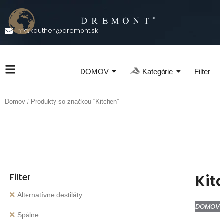
markauthen@dremont.sk
Kategórie
DOMOV
Filter
Domov
/ Produkty so značkou “Kitchen”
Filter
Ki
Alternatívne destiláty
DOMOV
Spálne