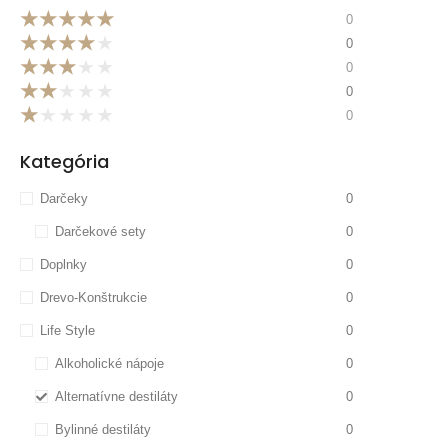
★
★
★
★
★
0
★
★
★
★
★
0
★
★
★
★
★
0
★
★
★
★
★
0
★
★
★
★
★
0
Kategória
Darčeky
0
Darčekové sety
0
Doplnky
0
Drevo-Konštrukcie
0
Life Style
0
Alkoholické nápoje
0
Alternatívne destiláty
0
Bylinné destiláty
0