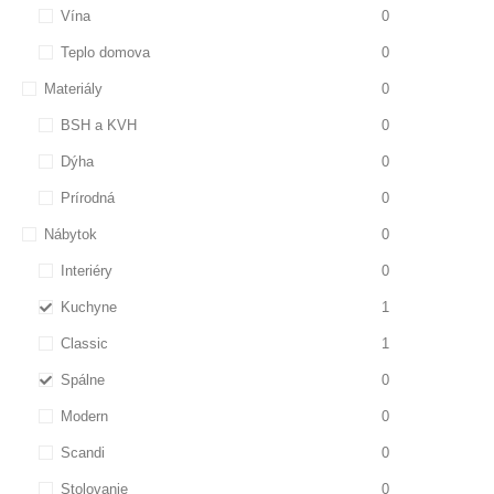
Vína
0
Teplo domova
0
Materiály
0
BSH a KVH
0
Dýha
0
Prírodná
0
Nábytok
0
Interiéry
0
Kuchyne
1
Classic
1
Spálne
0
Modern
0
Scandi
0
Stolovanie
0