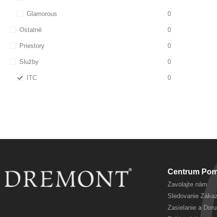
Glamorous
0
Ostatné
0
Priestory
0
Služby
0
ITC
0
Centrum Pom
Zavolajte nám
Sledovanie Zákaz
Zasielanie a Dor