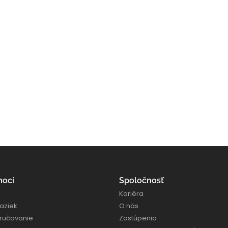
moci
Spoločnosť
Kariéra
aziek
O nás
oručovanie
Zastúpenia