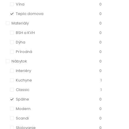
Vína
0
Teplo domova
0
Materiály
0
BSH a KVH
0
Dýha
0
Prírodná
0
Nábytok
0
Interiéry
0
Kuchyne
1
Classic
1
Spálne
0
Modern
0
Scandi
0
Stolovanie
0