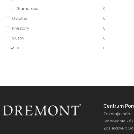
Glamorous
0
Ostatné
0
Priestory
0
Služby
0
ITC
0
Centrum Po
Zavolajte nám
Sledovanie Zák
Zasielanie a D