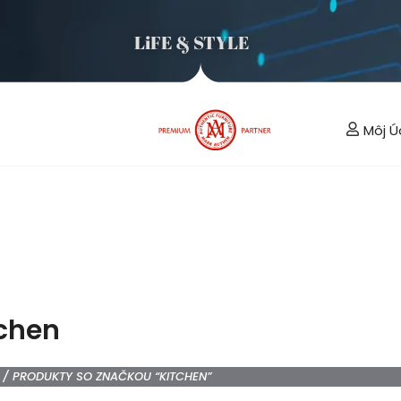
LiFE & STYLE
Môj Ú
tchen
/ PRODUKTY SO ZNAČKOU “KITCHEN”