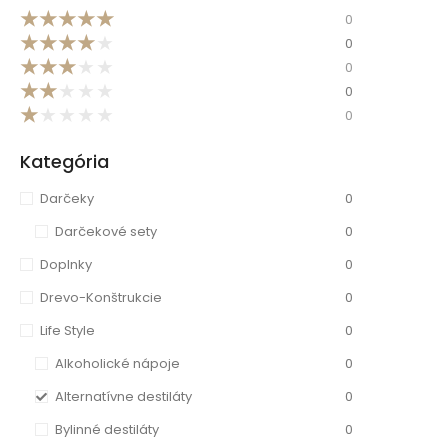
★
★
★
★
★
0
★
★
★
★
★
0
★
★
★
★
★
0
★
★
★
★
★
0
★
★
★
★
★
0
Kategória
Darčeky
0
Darčekové sety
0
Doplnky
0
Drevo-Konštrukcie
0
Life Style
0
Alkoholické nápoje
0
Alternatívne destiláty
0
Bylinné destiláty
0