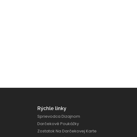
Rýchle linky
Sprievodca Dizajnom
Darčekové Poukážky
Zostatok Na Darčekovej Karte