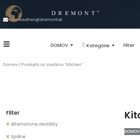
markauthen@dremont.sk
DOMOV
Filter
Kategórie
Domov
/ Produkty so značkou “Kitchen”
Filter
Ki
Alternatívne destiláty
DOMOV
Spálne