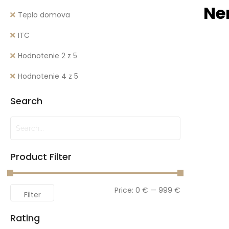
Ne
Teplo domova
ITC
Hodnotenie 2 z 5
Hodnotenie 4 z 5
Search
Product Filter
Price:
0 €
—
999 €
Filter
Rating