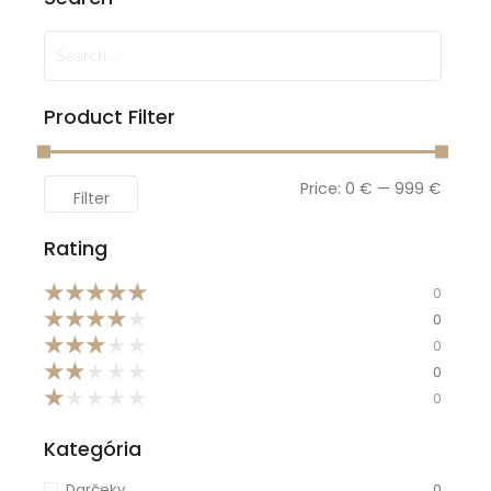
Product Filter
Price:
0 €
—
999 €
Filter
Rating
★
★
★
★
★
0
★
★
★
★
★
0
★
★
★
★
★
0
★
★
★
★
★
0
★
★
★
★
★
0
Kategória
Darčeky
0