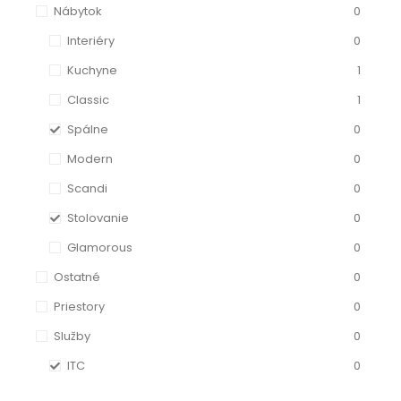
Nábytok
0
Interiéry
0
Kuchyne
1
Classic
1
Spálne
0
Modern
0
Scandi
0
Stolovanie
0
Glamorous
0
Ostatné
0
Priestory
0
Služby
0
ITC
0