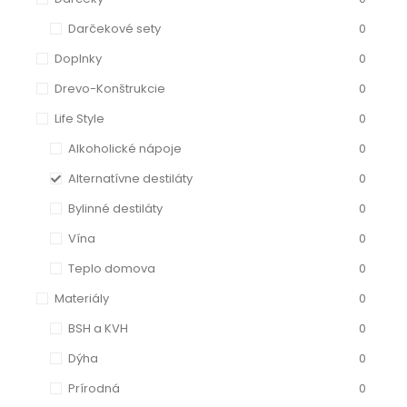
Darčekové sety
0
Doplnky
0
Drevo-Konštrukcie
0
Life Style
0
Alkoholické nápoje
0
Alternatívne destiláty
0
Bylinné destiláty
0
Vína
0
Teplo domova
0
Materiály
0
BSH a KVH
0
Dýha
0
Prírodná
0